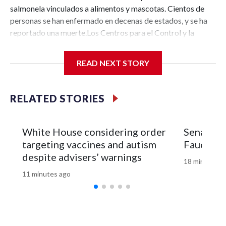
READ NEXT STORY
RELATED STORIES
White House considering order
Senate c
targeting vaccines and autism
Fauci in
despite advisers’ warnings
18 minutes a
11 minutes ago