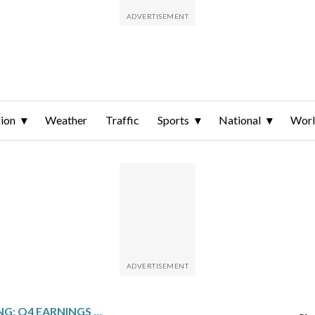
ion
Weather
Traffic
Sports
National
Wor
CARBON STREAMING: Q4 EARNINGS SNAPSHOT