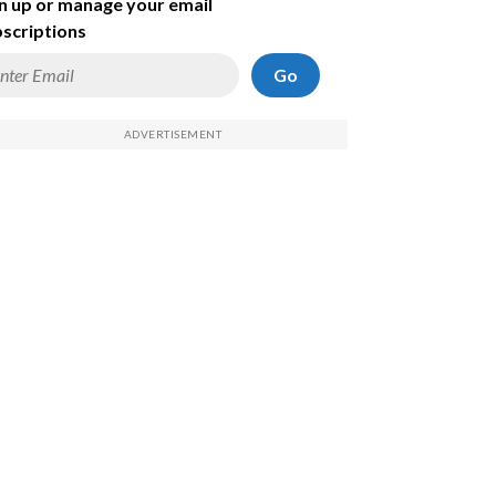
n up or manage your email
scriptions
Go