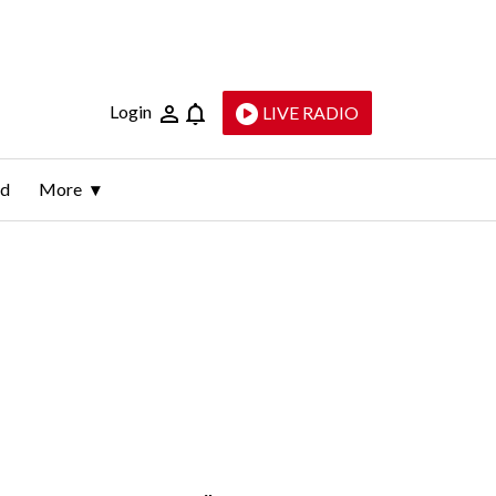
Login
LIVE RADIO
ld
More