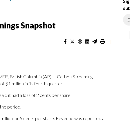
Sig
sub
nings Snapshot
|
, British Columbia (AP) — Carbon Streaming
$1 million in its fourth quarter.
d it had a loss of 2 cents per share.
the period.
 million, or 5 cents per share. Revenue was reported as