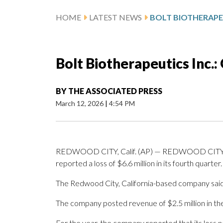
HOME
LATEST NEWS
Bolt Biotherapeutics Inc.
BY
THE ASSOCIATED PRESS
March 12, 2026
|
4:54 PM
REDWOOD CITY, Calif. (AP) — REDWOOD CITY, Cal
reported a loss of $6.6 million in its fourth quarter.
The Redwood City, California-based company said i
The company posted revenue of $2.5 million in th
For the year, the company reported that its loss 