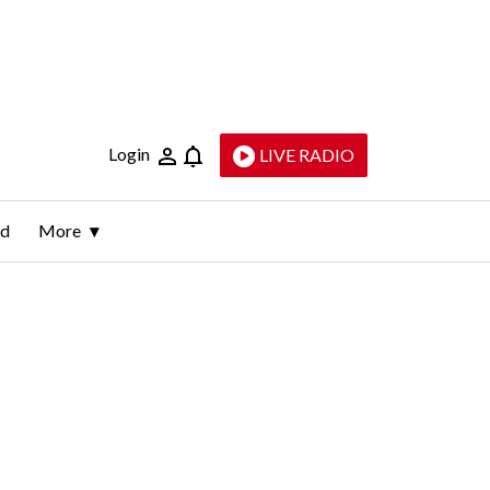
Login
LIVE RADIO
ld
More