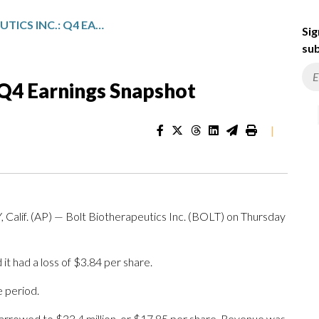
BOLT BIOTHERAPEUTICS INC.: Q4 EARNINGS SNAPSHOT
Sig
sub
: Q4 Earnings Snapshot
|
if. (AP) — Bolt Biotherapeutics Inc. (BOLT) on Thursday
t had a loss of $3.84 per share.
e period.
narrowed to $33.4 million, or $17.85 per share. Revenue was