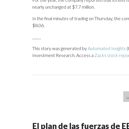
nearly unchanged at $7.7 million.
In the final minutes of trading on Thursday, the co
$8.06.
_____
This story was generated by
Automated Insights
(
Investment Research. Access a
Zacks stock repo
El plan de las fuerzas de 