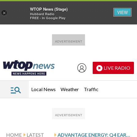
WTOP News (Stage)
VIEW
×
Hubbard Radio
FREE - In Google Play
Skip to main content
Skip to footer
LIVE RADIO
Local News
Weather
Traffic
HOME
LATEST
ADVANTAGE ENERGY: Q4 EARNINGS SNAPSHOT