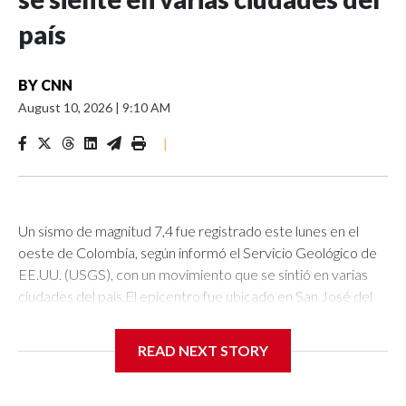
país
BY
CNN
August 10, 2026
|
9:10 AM
|
Un sismo de magnitud 7,4 fue registrado este lunes en el
oeste de Colombia, según informó el Servicio Geológico de
EE.UU. (USGS), con un movimiento que se sintió en varias
ciudades del país.El epicentro fue ubicado en San José del
Palmar, en el departamento del Chocó, a unos 280
kilómetros al oeste de Bogotá, y a una profundidad de 107
READ NEXT STORY
kilómetros a las 7.34 a.m. (hora local, 8.34 de Miami), informó
el USGS.En la capital del país, el movimiento se sintió con
fuerza, sonaron las alarmas y en muchos edificios la gente