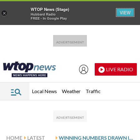
WTOP News (Stage)
VIEW
×
Hubbard Radio
FREE - In Google Play
Skip to main content
Skip to footer
LIVE RADIO
Local News
Weather
Traffic
HOME
LATEST
WINNING NUMBERS DRAWN IN TUESDAY’S VIRGINIA PICK 5 MIDDAY