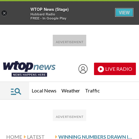
WTOP News (Stage)
VIEW
×
Hubbard Radio
FREE - In Google Play
Skip to main content
Skip to footer
LIVE RADIO
Local News
Weather
Traffic
HOME
LATEST
WINNING NUMBERS DRAWN IN THURSDAY’S VIRGINIA PICK 4 EVENING