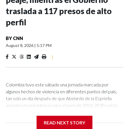
traslada a 117 presos de alto
perfil
BY
CNN
August 8, 2026
|
5:17 PM
|
Colombia tuvo este sábado una jornada marcada por
algunos hechos de violencia en diferentes puntos del país,
tan solo un día después de que Abelardo de la Espriella
asumiera la presidencia para el período 2026-2030 con la
promesa de hacer de la seguridad una de sus prioridades.En
el departamento de Cesar, en el noreste de Colombia, un
READ NEXT STORY
ataque con explosivos lanzados con drones hacia una