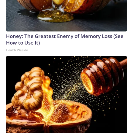
de jugadores, también ha declarado que la confianza en la
cúpula directiva de la FIFA “se rompió definitivamente”.No
obstante, la Conmebol —organismo rector del fútbol
sudamericano que se opuso a los planes— ha manifestado
que no apoyará la convocatoria de un congreso
Honey: The Greatest Enemy of Memory Loss (See
extraordinario para votar sobre el futuro de Infantino y que
How to Use It)
respetará el calendario previsto para las elecciones
Health Weekly
presidenciales, programadas para principios del próximo
año.La Confederación Africana de Fútbol, que depende más
del dinero que distribuye la FIFA que otras confederaciones
continentales, ha respaldado a Infantino.The-CNN-Wire™ &
© 2026 Cable News Network, Inc., a Warner Bros.
Discovery Company. All rights reserved.