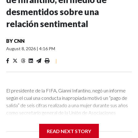
desmentidos sobre una
relación sentimental
BY
CNN
August 8, 2026
|
4:16 PM
|
El presidente de la FIFA, Gianni Infantino, negó un informe
según el cual una conducta inapropiada motivó un “pago de
salida” de seis cifras realizado a una mujer durante sus años
como secretario general de la Unión de Asociaciones
Europeas de Fútbol (UEFA, por sus siglas en inglés).La UEFA
confirmó el pago a la mujer y señaló que, aunque no era
READ NEXT STORY
irregular en ese momento, desde entonces las regulaciones