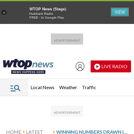
WTOP News (Stage)
VIEW
×
Hubbard Radio
FREE - In Google Play
Skip to main content
Skip to footer
LIVE RADIO
Local News
Weather
Traffic
HOME
LATEST
WINNING NUMBERS DRAWN IN THURSDAY’S DELAWARE PLAY 4 NIGHT