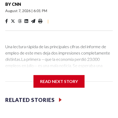
BY
CNN
August 7, 2026
|
6:01 PM
|
Una lectura rápida de las principales cifras del informe de
empleo de este mes deja dos impresiones completamente
distintas.La primera —que la economía perdió 23.000
empleos en julio— es una mala noticia. Se esperaba una
ganancia de 95.000 puestos de trabajo, pero el resultado
terminó en terreno negativo.Luego está la segunda cifra: una
READ NEXT STORY
tasa de desempleo del 4,1 %, frente al 4,2 % de junio.
Históricamente, sigue siendo bastante baja y refleja un
mercado estable para la mayoría de las personas que
RELATED STORIES
buscan empleo o ya tienen uno.¿Qué está pasando? Mi
bandeja de entrada se llenó rápidamente de respuestas: el
informe de empleo era “desolador”, “impactante” o una señal