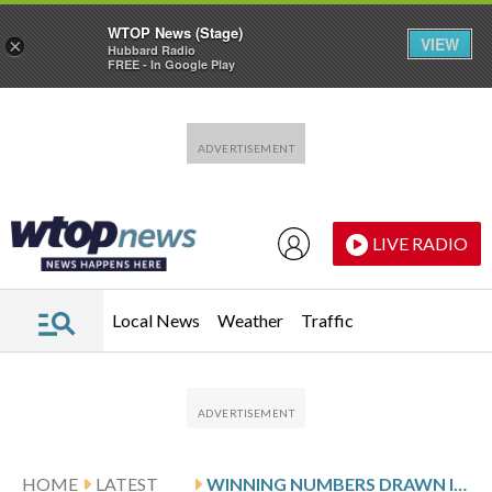
WTOP News (Stage)
VIEW
×
Hubbard Radio
FREE - In Google Play
Skip to main content
Skip to footer
LIVE RADIO
Local News
Weather
Traffic
HOME
LATEST
WINNING NUMBERS DRAWN IN SUNDAY’S DELAWARE PLAY 5 DAY