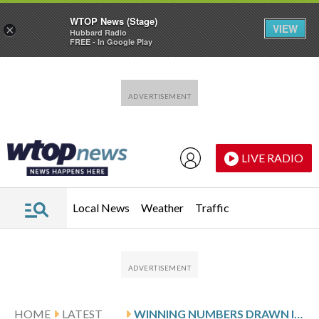
WTOP News (Stage)
VIEW
×
Hubbard Radio
FREE - In Google Play
Skip to main content
Skip to footer
LIVE RADIO
Local News
Weather
Traffic
HOME
LATEST
WINNING NUMBERS DRAWN IN SATURDAY’S VIRGINIA PICK 3 EVENING