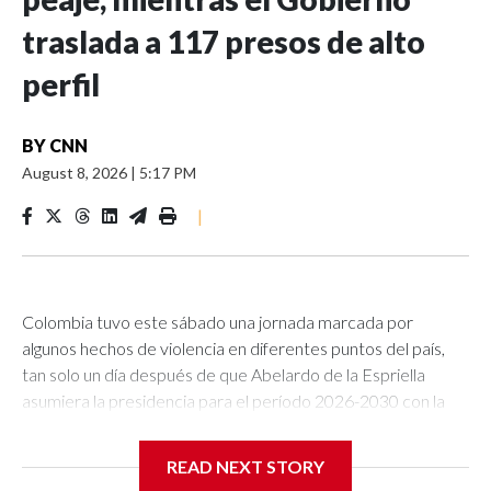
traslada a 117 presos de alto
perfil
BY
CNN
August 8, 2026
|
5:17 PM
|
Colombia tuvo este sábado una jornada marcada por
algunos hechos de violencia en diferentes puntos del país,
tan solo un día después de que Abelardo de la Espriella
asumiera la presidencia para el período 2026-2030 con la
promesa de hacer de la seguridad una de sus prioridades.En
el departamento de Cesar, en el noreste de Colombia, un
READ NEXT STORY
ataque con explosivos lanzados con drones hacia una