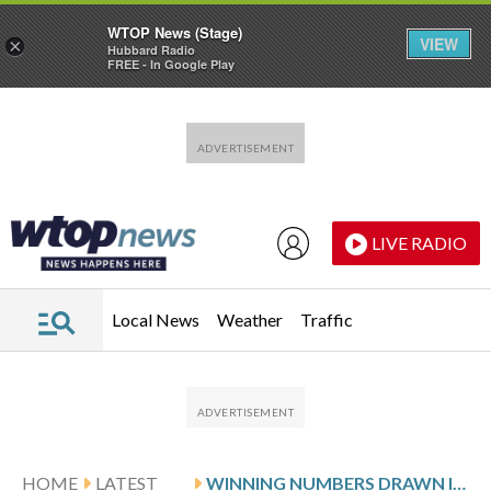
WTOP News (Stage)
VIEW
×
Hubbard Radio
FREE - In Google Play
Skip to main content
Skip to footer
LIVE RADIO
Local News
Weather
Traffic
HOME
LATEST
WINNING NUMBERS DRAWN IN MONDAY’S VIRGINIA PICK 4 MIDDAY