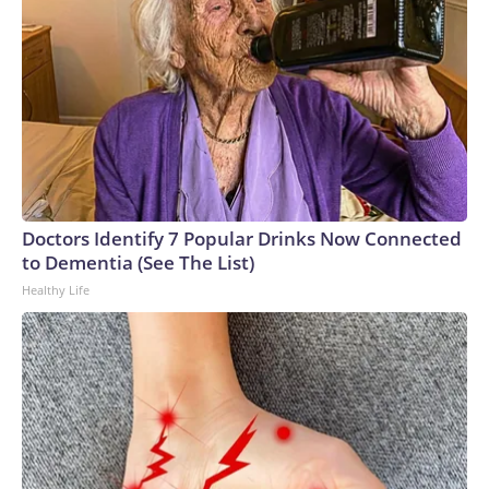
alto el fuego de octubre.Actualmente, las fuerzas israelíes
ocupan más de la mitad de Gaza, en el este y el sur del
territorio.The-CNN-Wire™ & © 2026 Cable News Network,
Inc., a Warner Bros. Discovery Company. All rights reserved.
Doctors Identify 7 Popular Drinks Now Connected
to Dementia (See The List)
Healthy Life