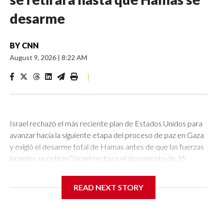
desarme
BY
CNN
August 9, 2026
|
8:22 AM
|
Israel rechazó el más reciente plan de Estados Unidos para
avanzar hacia la siguiente etapa del proceso de paz en Gaza
y exigió el desarme total de Hamas antes de que las fuerzas
israelíes se retiren.“Israel rechaza el documento de 15
puntos”, dijo el primer ministro Benjamin Netanyahu al inicio
de una reunión de gabinete este domingo.Netanyahu afirmó
READ NEXT STORY
que el ejército israelí “no se retirará en absoluto hasta que
Hamas esté realmente desarmado y seguirá neutralizando
las amenazas contra nuestras fuerzas y nuestros