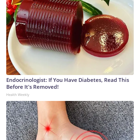
Vasquez, de 47. El propietario y capitán de la embarcación
se declaró posteriormente culpable de un cargo federal por
mala conducta y negligencia como oficial de barco con
resultado de muerte. Los fiscales indicaron que realizaba
excursiones de pago sin contar con las credenciales
requeridas por la Guardia Costera.The-CNN-Wire™ & ©
2026 Cable News Network, Inc., a Warner Bros. Discovery
Company. All rights reserved.
Endocrinologist: If You Have Diabetes, Read This
Before It's Removed!
Health Weekly