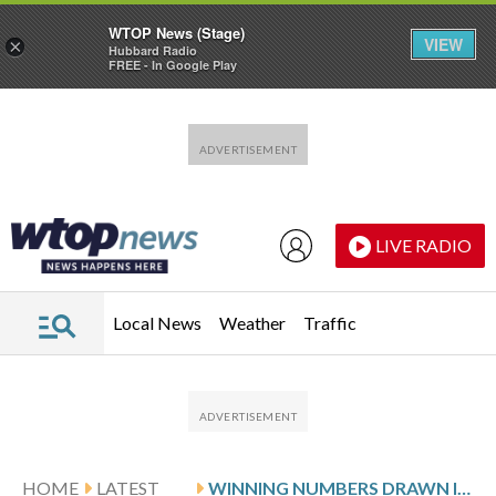
WTOP News (Stage)
VIEW
×
Hubbard Radio
FREE - In Google Play
Skip to main content
Skip to footer
LIVE RADIO
Local News
Weather
Traffic
HOME
LATEST
WINNING NUMBERS DRAWN IN FRIDAY’S VIRGINIA PICK 3 MIDDAY