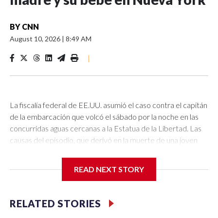
BY
CNN
August 10, 2026
|
8:49 AM
|
La fiscalía federal de EE.UU. asumió el caso contra el capitán
de la embarcación que volcó el sábado por la noche en las
concurridas aguas cercanas a la Estatua de la Libertad. Las
causas del episodio, que derivó en la muerte de una joven
madre y su hija de 5 meses, están siendo investigadas por las
autoridades.Manuel Hernández, de 46 años y residente de
READ NEXT STORY
Manhattan, fue arrestado la madrugada del domingo y
acusado de 13 cargos de imprudencia temeraria, apenas
unas horas después de que la embarcación que
RELATED STORIES
transportaba a 14 personas volcara en el puerto de Nueva