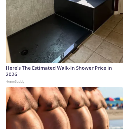
presidente de Estados Unidos, Donald Trump, para que no
escale contra la República Islámica. Sin embargo, los ataques
que Arabia Saudita aún sufre desde múltiples frentes han
dejado a los funcionarios cada vez más alarmados y
frustrados.Un funcionario saudí dijo a CNN el jueves que el
reino se preparaba para un gran ataque coordinado por
milicias respaldadas por Irán en Iraq y Yemen, apoyadas por
el Cuerpo de la Guardia Revolucionaria Islámica de Irán.
CNN también informó que Teherán advirtió a las naciones
del Golfo que nuevos ataques de Estados Unidos
Here's The Estimated Walk-In Shower Price in
desencadenarían represalias contra instalaciones
2026
energéticas o de desalinización en toda la región.Por tanto,
HomeBuddy
el tratado firmado este viernes en La Meca sirve de
advertencia para Teherán: otro ataque importante contra
Arabia Saudita podría activar el pacto, arrastrar a Pakistán y
Turquía al conflicto y ampliar drásticamente la guerra.Las
reacciones provenientes de Teherán mostraron
insatisfacción con el acuerdo, ya que un alto funcionario iraní
advirtió que este no garantizará la seguridad de Arabia