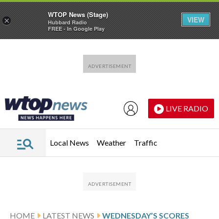
WTOP News (Stage)
VIEW
×
Hubbard Radio
FREE - In Google Play
Skip to main content
Skip to footer
LIVE RADIO
Local News
Weather
Traffic
HOME
LATEST NEWS
WEDNESDAY’S SCORES