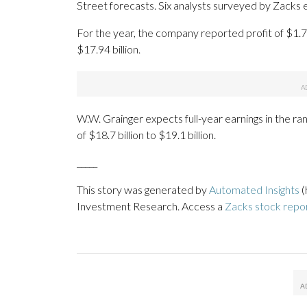
Street forecasts. Six analysts surveyed by Zacks e
For the year, the company reported profit of $1.7
$17.94 billion.
W.W. Grainger expects full-year earnings in the ra
of $18.7 billion to $19.1 billion.
_____
This story was generated by
Automated Insights
(
Investment Research. Access a
Zacks stock rep