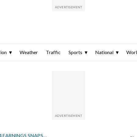
ion
Weather
Traffic
Sports
National
Wor
W.W. GRAINGER: Q4 EARNINGS SNAPSHOT