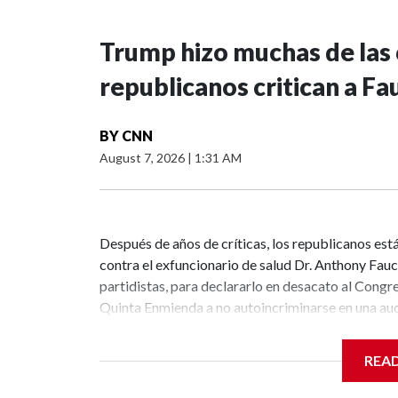
Trump hizo muchas de las c
republicanos critican a Fa
BY
CNN
August 7, 2026
|
1:31 AM
Después de años de críticas, los republicanos est
contra el exfuncionario de salud Dr. Anthony Fauci
partidistas, para declararlo en desacato al Cong
Quinta Enmienda a no autoincriminarse en una au
Justicia debe decidir si presenta cargos contra Fa
se ha vuelto el departamento bajo el presidente
REA
después de que comenzara la pandemia de covid— t
eso se debe a que muchos de los delitos de los que