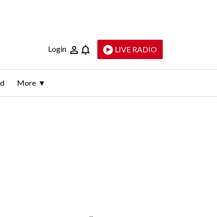
Login
LIVE RADIO
ld
More