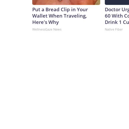
Put a Bread Clip in Your
Doctor Ur
Wallet When Traveling,
60 With C
Here's Why
Drink 1 Cu
WellnessGaze News
Native Fiber