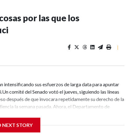
osas por las que los
uci
|
án intensificando sus esfuerzos de larga data para apuntar
.Un comité del Senado votó el jueves, siguiendo las líneas
reso después de que invocara repetidamente su derecho de la
diencia la semana pasada. Ahora, el Departamento de
uci, lo cual parece bastante posible dado lo politizado que
 Donald Trump.Pero apuntar contra Fauci —unos seis años
D NEXT STORY
ambién es un ejercicio selectivo para los republicanos.Y
 se le acusa podrían, potencialmente, ser atribuidos al