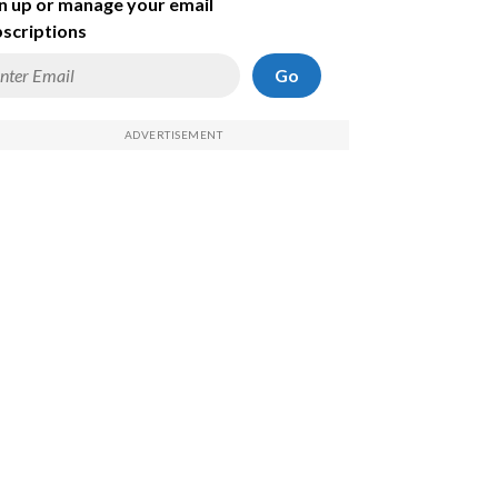
n up or manage your email
scriptions
Go