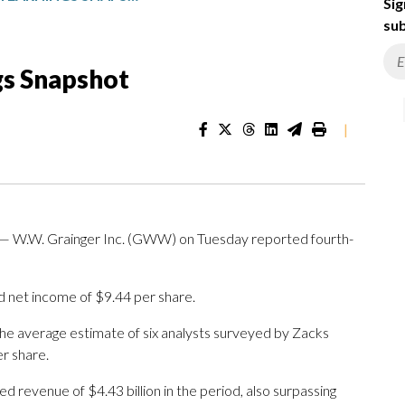
Sig
sub
gs Snapshot
|
 — W.W. Grainger Inc. (GWW) on Tuesday reported fourth-
ad net income of $9.44 per share.
The average estimate of six analysts surveyed by Zacks
r share.
d revenue of $4.43 billion in the period, also surpassing