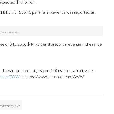
xpected $4.4 billion.
1 billion, or $35.40 per share. Revenue was reported as
nge of $42.25 to $44.75 per share, with revenue in the range
http://automatedinsights.com/ap) using data from Zacks
ort on GWW
at https://www.zacks.com/ap/GWW