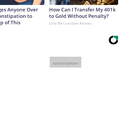
ges Anyone Over
How Can I Transfer My 401k
onstipation to
to Gold Without Penalty?
p of This
Gold IRA Custodian Reviews