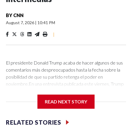
BY
CNN
August 7, 2026
|
10:41 PM
|
El presidente Donald Trump acaba de hacer algunos de sus
comentarios más despreocupados hasta la fecha sobre la
posibilidad de que su partido retenga el poder en
noviembre.En una entrevista publicada este viernes, Trump
negó que le fuera indiferente la suerte del Partido
Republicano en las elecciones intermedias. Sin embargo, no
READ NEXT STORY
disipó realmente la idea de que no le interesa demasiado
jugar en equipo ni hacer lo que su partido necesita.En la
entrevista con Punchbowl News, grabada el jueves, Jake
RELATED STORIES
Sherman le preguntó a Trump sobre la narrativa de que