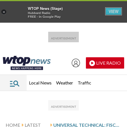
WTOP News (Stage)
VIEW
×
Hubbard Radio
FREE - In Google Play
Skip to main content
Skip to footer
LIVE RADIO
Local News
Weather
Traffic
HOME
LATEST
UNIVERSAL TECHNICAL: FISCAL Q1 EARNINGS SNAPSHOT