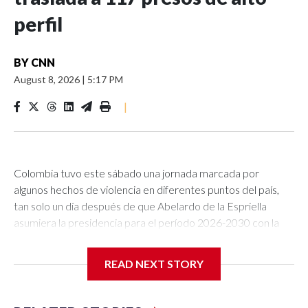
perfil
BY
CNN
August 8, 2026
|
5:17 PM
|
Colombia tuvo este sábado una jornada marcada por
algunos hechos de violencia en diferentes puntos del país,
tan solo un día después de que Abelardo de la Espriella
asumiera la presidencia para el período 2026-2030 con la
promesa de hacer de la seguridad una de sus prioridades.En
el departamento de Cesar, en el noreste de Colombia, un
READ NEXT STORY
ataque con explosivos lanzados con drones hacia una
subestación policial causó la muerte del subintendente
Argemiro Rodelo Canchila, informó la Policía Nacional en su