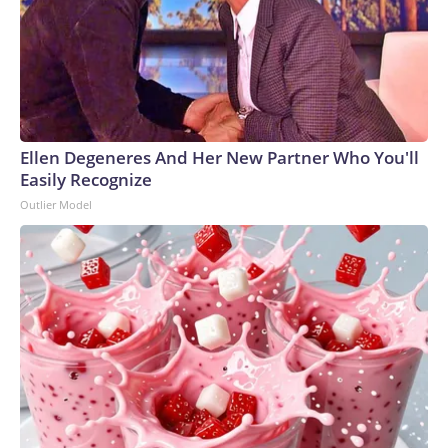
tarde.Marge volvió a casarse más tarde y falleció en
Wisconsin en 2003, a los 79 años.En 2020, la Guardia
Nacional de Wisconsin y Papúa Nueva Guinea establecieron
un acuerdo militar a través del Programa de Asociación
Estatal (State Partnership Program), que fomenta la
cooperación mediante intercambios militares.Un elemento
que ambos tenían en común era Bong.“La gente estaba
Ellen Degeneres And Her New Partner Who You'll
realmente interesada en la historia compartida”, señaló
Easily Recognize
Leslie Westmont, oficial de asuntos públicos de la Guardia
Outlier Model
Nacional de Wisconsin.Un equipo de Pacific Wrecks localizó
el lugar del accidente y realizó una inspección e investigación
del sitio no invasivas, según el sitio web del grupo.“El avión se
estrelló contra una ladera cubierta de jungla, con ambos
motores incrustados en el suelo. Durante los últimos
ochenta años, partes se han erosionado cuesta abajo. Los
números de pieza observados en los restos corresponden al
modelo P-38. Las placas de identificación de los radiadores
indicaban que se trataba de un P-38J. Los extremos de las
alas están pintados de rojo”, decía el informe.El Centro