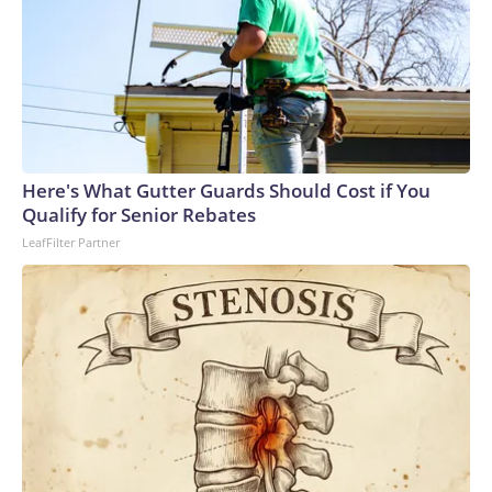
un tipo que, si fue contigo, va a regresar contigo. Así ha sido
siempre, cada vez”. Después de que sus amigos regresaron
al continente, el cuerpo de Wells fue encontrado dos días
después en el agua cerca de Horn Island.Las autoridades
han sido criticadas después de que el sheriff John Ledbetter
dijera inicialmente que no sospechaban de juego sucio. Pero
la fiscal del distrito ha dicho que el caso de Wells es una
Here's What Gutter Guards Should Cost if You
prioridad, y declaró a los medios locales que enviará
Qualify for Senior Rebates
cualquier hallazgo de las fuerzas del orden a un gran jurado
LeafFilter Partner
para que decida si corresponde presentar cargos.La familia
Wells, junto con su abogado, contrató y pagó a un médico
forense de otro estado para que también examinara el
cuerpo.Este determinó que la causa de la muerte fue
“indeterminada”, a la espera de una investigación adicional.
Entre las preguntas planteadas por el patólogo forense Dr.
Roger A. Mitchell Jr.: cómo Wells ingresó al agua, si tenía
alguna lesión en el cuello o hemorragia cerebral y qué se
encontró en su estómago.Tras la muerte de Wells, su familia