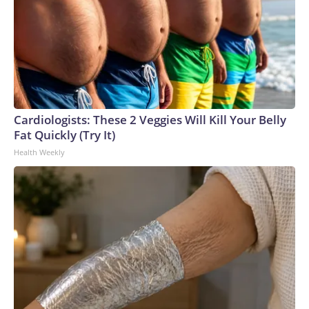
por el delito de corrupción propia y, con ello, la extinción de
su responsabilidad en el caso.El caso, sin embargo, dista de
tener cinco años de antigüedad. La detención en 2009 fue el
primer episodio del largo proceso en contra de Afiuni. En
febrero de 2011, las autoridades le concedieron a la jueza
llevar su proceso bajo detención domiciliaria por problemas
de salud, según registros de la organización Amnistía
Cardiologists: These 2 Veggies Will Kill Your Belly
Internacional. Durante los 14 meses que estuvo en prisión,
Fat Quickly (Try It)
tanto Afiuni como su defensa afirmaron que la jueza fue
Health Weekly
sometida a violaciones de derechos humanos. En junio de
2013, Afiuni obtuvo la libertad condicional bajo ciertos
requisitos, como presentarse cada 15 días ante el tribunal,
no salir del país, no hablar con medios de comunicación ni
escribir en redes sociales. El caso volvió a dar un giro
completo en marzo de 2019, cuando un tribunal de Caracas
condenó a Afiuni a cinco años de prisión por el delito de
corrupción.Tras la condena de 2019, la ONU calificó la
decisión como “deplorable” y dijo que Afiuni seguía siendo