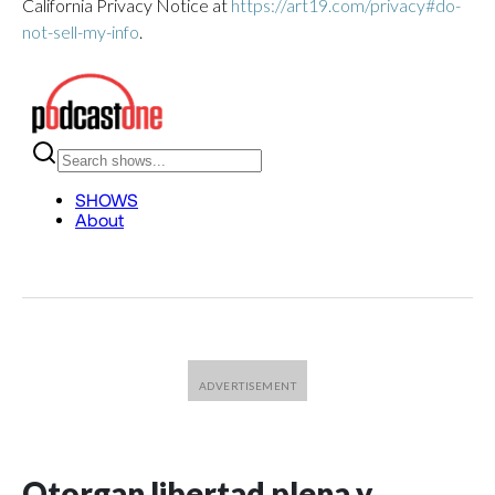
California Privacy Notice at
https://art19.com/privacy#do-
not-sell-my-info
.
Otorgan libertad plena y