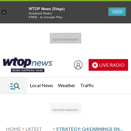
WTOP News (Stage)
VIEW
×
Hubbard Radio
FREE - In Google Play
Skip to main content
Skip to footer
LIVE RADIO
Local News
Weather
Traffic
HOME
LATEST
STRATEGY: Q4 EARNINGS SNAPSHOT