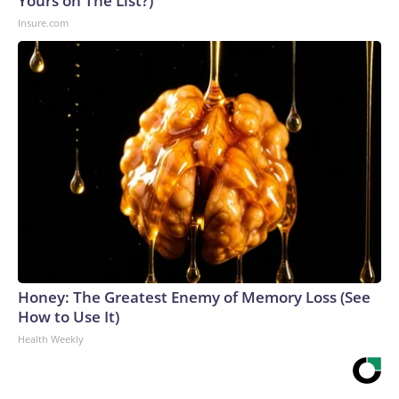
Yours on The List?)
Insure.com
Honey: The Greatest Enemy of Memory Loss (See
How to Use It)
Health Weekly