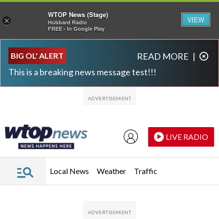
WTOP News (Stage)
VIEW
×
Hubbard Radio
FREE - In Google Play
Skip to main content
Skip to footer
BIG OL' ALERT
READ MORE
|
This is a breaking news message test!!!
LIVE RADIO
Local News
Weather
Traffic