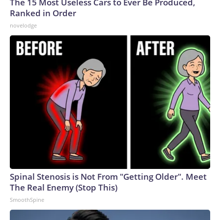
The 15 Most Useless Cars to Ever Be Produced,
Ranked in Order
novelodge
Spinal Stenosis is Not From "Getting Older". Meet
The Real Enemy (Stop This)
SmoothSpine