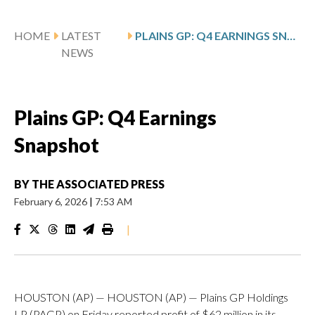
HOME
LATEST
PLAINS GP: Q4 EARNINGS SNAPSHOT
NEWS
Plains GP: Q4 Earnings
Snapshot
BY
THE ASSOCIATED PRESS
February 6, 2026
|
7:53 AM
|
HOUSTON (AP) — HOUSTON (AP) — Plains GP Holdings
LP (PAGP) on Friday reported profit of $62 million in its