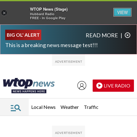
WTOP News (Stage)
VIEW
×
Hubbard Radio
FREE - In Google Play
Skip to main content
Skip to footer
BIG OL' ALERT
READ MORE
|
This is a breaking news message test!!!
LIVE RADIO
Local News
Weather
Traffic