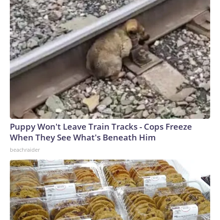
2035, el plan de la Marina… duplicaría con creces el tonelaje
de grandes buques de combate de superficie que los
astilleros tendrían que producir… Dar cabida a un aumento
tan considerable en la producción de grandes buques de
combate de superficie podría suponer un reto para la
industria de la construcción naval”, afirma la CBO.También
es una industria de construcción naval propensa a retrasos y
sobrecostes.En 2025, el entonces secretario de la Marina,
John Phelan, declaró ante el Congreso que el mejor
programa de construcción naval del Marina llevaba seis
meses de retraso y un 57 % de sobrecoste.“Todos nuestros
Puppy Won't Leave Train Tracks - Cops Freeze
programas son un desastre”, declaró.El informe de la CBO
When They See What's Beneath Him
afirma que los dos principales constructores de buques de
beachraider
guerra de superficie, Bath Iron Works, en Maine, e Ingalls
Shipbuilding, en Mississippi, están “enfrentando dificultades
para construir destructores según lo previsto”.Según el
informe, las entregas de los destructores de la clase Arleigh
Burke sufren retrasos de una media de cinco años.Pero si
bien esos dos astilleros han sido los únicos constructores de