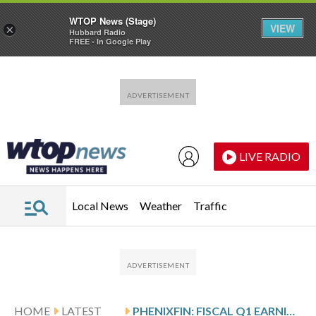
WTOP News (Stage)
VIEW
×
Hubbard Radio
FREE - In Google Play
Skip to main content
Skip to footer
LIVE RADIO
Local News
Weather
Traffic
HOME
LATEST
PHENIXFIN: FISCAL Q1 EARNINGS SNAPSHOT