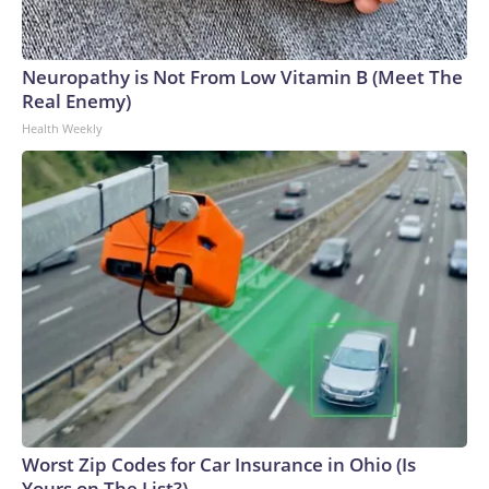
Neuropathy is Not From Low Vitamin B (Meet The
Real Enemy)
Health Weekly
Worst Zip Codes for Car Insurance in Ohio (Is
Yours on The List?)