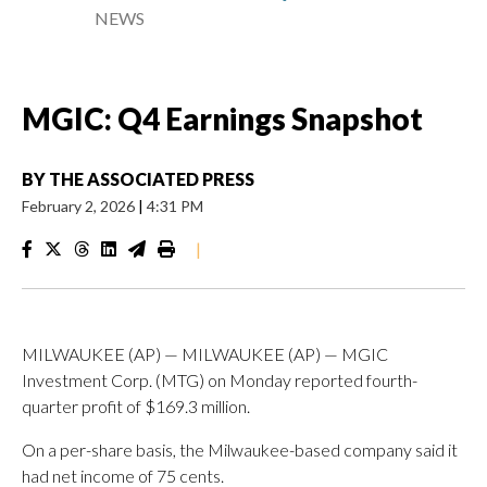
NEWS
MGIC: Q4 Earnings Snapshot
BY
THE ASSOCIATED PRESS
February 2, 2026
|
4:31 PM
|
MILWAUKEE (AP) — MILWAUKEE (AP) — MGIC
Investment Corp. (MTG) on Monday reported fourth-
quarter profit of $169.3 million.
On a per-share basis, the Milwaukee-based company said it
had net income of 75 cents.