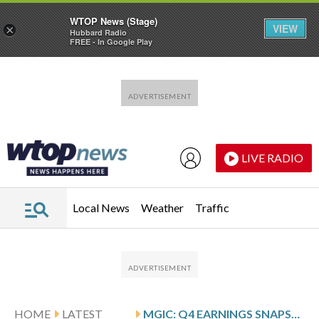
WTOP News (Stage)
VIEW
×
Hubbard Radio
FREE - In Google Play
Skip to main content
Skip to footer
LIVE RADIO
Local News
Weather
Traffic
HOME
LATEST
MGIC: Q4 EARNINGS SNAPSHOT