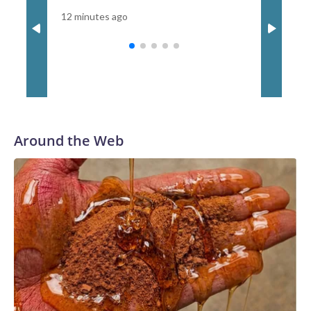
Boeing 757 evacuaron por las rampas en la calle de rodaje y
12 minutes ago
1 hour ago
regresaron a la terminal en un autobús. El vuelo despegó a
las 7:23 a.m., según el sitio de seguimiento de vuelos
FlightAware.The-CNN-Wire™ & © 2026 Cable News
Network, Inc., a Warner Bros. Discovery Company. All rights
reserved.
Around the Web