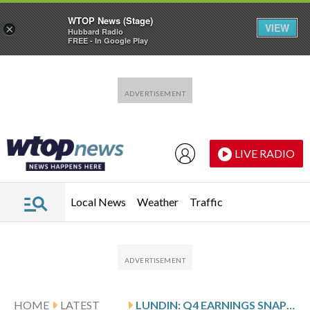
WTOP News (Stage)
VIEW
×
Hubbard Radio
FREE - In Google Play
Skip to main content
Skip to footer
LIVE RADIO
Local News
Weather
Traffic
HOME
LATEST
LUNDIN: Q4 EARNINGS SNAPSHOT