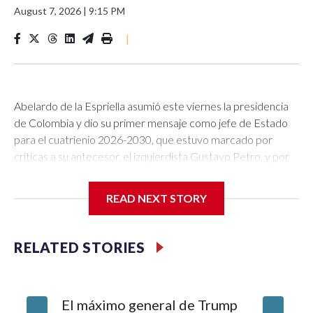
August 7, 2026
|
9:15 PM
|
Abelardo de la Espriella asumió este viernes la presidencia
de Colombia y dio su primer mensaje como jefe de Estado
para el cuatrienio 2026-2030, que estuvo marcado por
críticas a su antecesor, el izquierdista Gustavo Petro, y por
su promesa de hacer de la seguridad y del combate a los
grupos criminales una prioridad.El político de ultraderecha,
READ NEXT STORY
líder del movimiento Defensores de la Patria, llegó por la
tarde a la ceremonia de investidura acompañado de su
esposa e hijos. En el recinto de Cali destinado para el acto
RELATED STORIES
oficial, se tomó su tiempo para saludar a quienes lo
esperaban en el lugar y subió al escenario, donde rindió
juramento y recibió la banda presencial por parte del
El máximo general de Trump
En un Br
presidente del Congreso, el senador Honorio