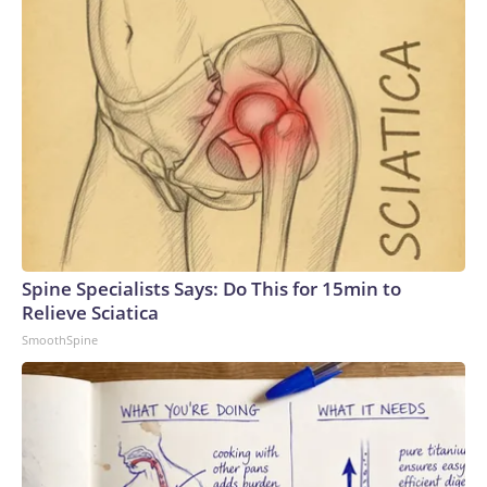
Blanche en abril de ese año de unirse al equipo legal de
Trump sorprendió a quienes lo rodeaban, según varias
personas cercanas. Estaba registrado para votar como
demócrata y quienes lo conocen dicen que no hacía alarde
de sus convicciones políticas. Conocido como un abogado
trabajador que disfrutaba de su labor como fiscal, algunos de
sus antiguos colegas se sorprendieron al verlo asumir ese rol
y hacerse eco de la retórica de su cliente. Incluso esta
misma semana, algunos antiguos colegas seguían
desconcertados y tratando de analizar la transformación de
Blanche.Pero la apuesta dio sus frutos con creces.Blanche
Spine Specialists Says: Do This for 15min to
se convirtió rápidamente en la abogada de confianza de
Relieve Sciatica
Trump para gestionar tres acusaciones federales.Blanche
SmoothSpine
fue uno de los pocos elegidos que acompañaron a Trump y lo
asesoraron durante su juicio penal por soborno en Nueva
York, cuando la libertad del presidente estaba en juego.
Incorporó las quejas de Trump en los informes legales y
adoptó sus argumentos ante el juez, lo que le valió
reprimendas en ocasiones.Aunque Trump fue declarado