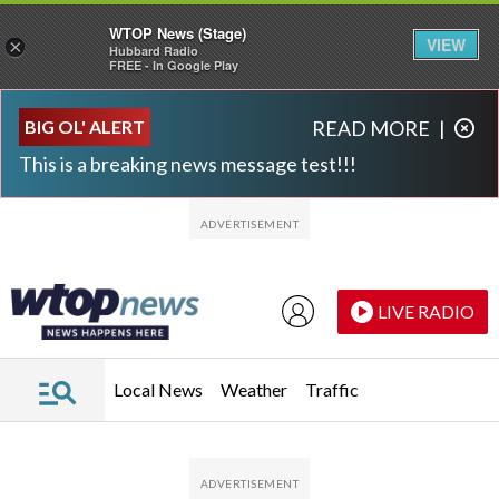
WTOP News (Stage)
VIEW
×
Hubbard Radio
FREE - In Google Play
Skip to main content
Skip to footer
BIG OL' ALERT
READ MORE
|
This is a breaking news message test!!!
LIVE RADIO
Local News
Weather
Traffic