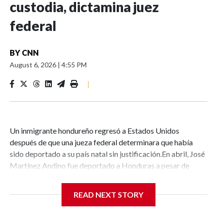
custodia, dictamina juez
federal
BY
CNN
August 6, 2026
|
4:55 PM
|
Un inmigrante hondureño regresó a Estados Unidos
después de que una jueza federal determinara que había
sido deportado a su país natal sin justificación.En abril, José
Martínez Andino fue deportado a Honduras a pesar de
estar legalmente en Estados Unidos.Derrick J. Hensley, un
abogado que representa a Martínez, dijo a Rafael Romo de
READ NEXT STORY
CNN: “Nuestro cliente llegó a Estados Unidos durante la
noche y actualmente está detenido en Texas, hasta donde