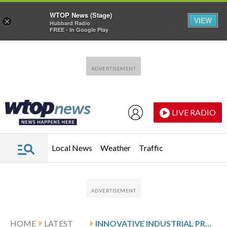
WTOP News (Stage)
VIEW
×
Hubbard Radio
FREE - In Google Play
Skip to main content
Skip to footer
LIVE RADIO
Local News
Weather
Traffic
HOME
LATEST
INNOVATIVE INDUSTRIAL PROPERTIES: Q4 EARNINGS SNAPSHOT