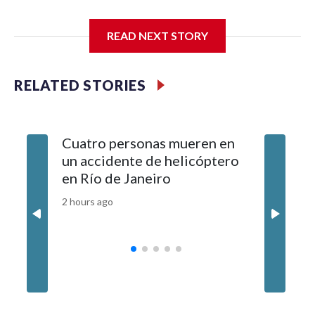
READ NEXT STORY
RELATED STORIES
Cuatro personas mueren en
¿Cómo e
un accidente de helicóptero
empleo p
en Río de Janeiro
gestión 
EE.UU.?
2 hours ago
3 hours ag