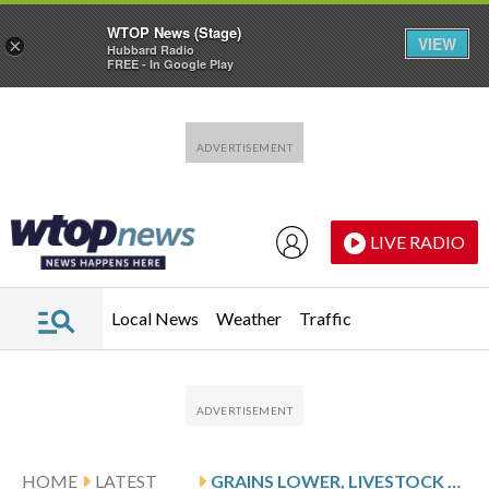
WTOP News (Stage)
VIEW
×
Hubbard Radio
FREE - In Google Play
Skip to main content
Skip to footer
LIVE RADIO
Local News
Weather
Traffic
HOME
LATEST
GRAINS LOWER, LIVESTOCK HIGHER