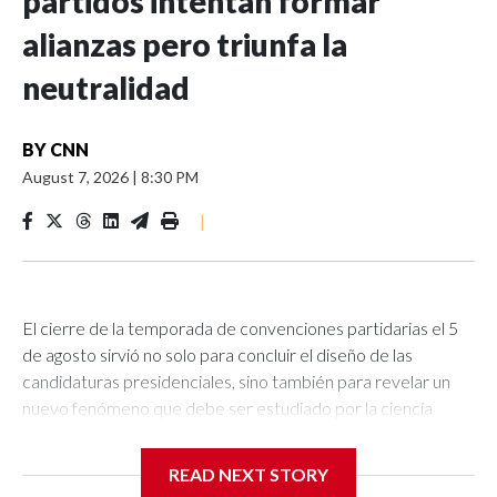
partidos intentan formar
alianzas pero triunfa la
neutralidad
BY
CNN
August 7, 2026
|
8:30 PM
|
El cierre de la temporada de convenciones partidarias el 5
de agosto sirvió no solo para concluir el diseño de las
candidaturas presidenciales, sino también para revelar un
nuevo fenómeno que debe ser estudiado por la ciencia
política brasileña. Por definición, los partidos políticos
deberían tomar partido o posición en una disputa tan
READ NEXT STORY
importante como la del futuro presidente del país, ya sea