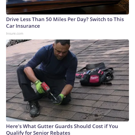
asesores políticos de Trump han expresado durante mucho
tiempo, advirtiendo que impulsar políticas de vacunación
controvertidas es muy impopular y podría alejar a los
Drive Less Than 50 Miles Per Day? Switch to This
votantes antes de las elecciones de mitad de mandato de
Car Insurance
noviembre.The-CNN-Wire™ & © 2026 Cable News
Insure.com
Network, Inc., a Warner Bros. Discovery Company. All rights
reserved.
Here's What Gutter Guards Should Cost if You
Qualify for Senior Rebates