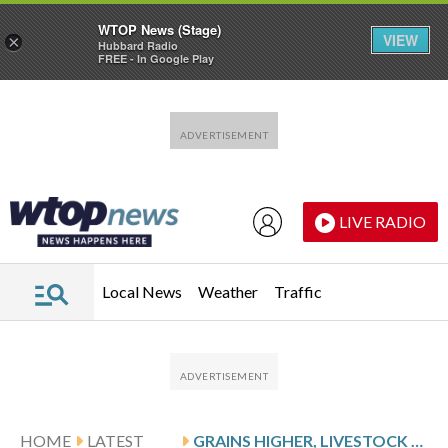
WTOP News (Stage)
VIEW
×
Hubbard Radio
FREE - In Google Play
Skip to main content
Skip to footer
LIVE RADIO
Local News
Weather
Traffic
HOME
LATEST
GRAINS HIGHER, LIVESTOCK LOWER