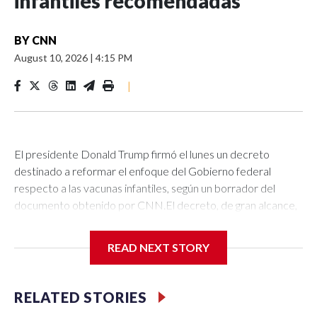
infantiles recomendadas
BY
CNN
August 10, 2026
|
4:15 PM
|
El presidente Donald Trump firmó el lunes un decreto
destinado a reformar el enfoque del Gobierno federal
respecto a las vacunas infantiles, según un borrador del
documento obtenido por CNN.El decreto, de gran alcance,
propone reducir el número total de vacunas recomendadas
para los niños en sus primeros años de vida y dividir el
READ NEXT STORY
calendario nacional de vacunación infantil en tres
categorías.También recomienda que la vacuna contra las
paperas, el sarampión y la rubéola (MMR) se administre en
RELATED STORIES
tres dosis individuales, en contra del amplio consenso