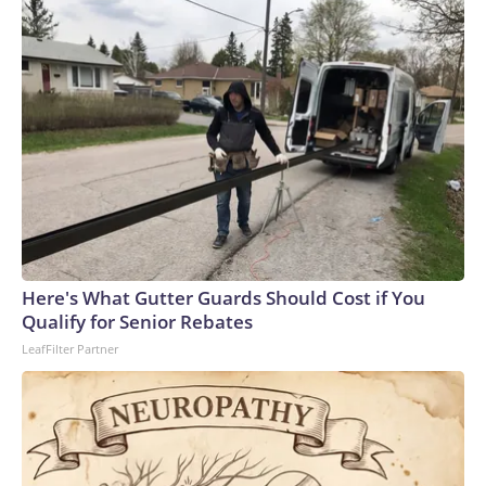
Venezuela, Delcy Rodríguez, parece encaminarse hacia una
transición política al iniciar diálogo con la oposición en un
proceso impulsado por Estados Unidos. Las conversaciones
que tenían previsto iniciar el 1 de agosto se postergaron
para esta semana, y serán conducidas por Jorge Rodríguez,
presidente de la Asamblea Nacional, coordinador del
diálogo y hermano de la presidenta encargada.Quién es
Dinorah Figuera, la opositora que negocia una transición en
VenezuelaEl presidente de EE.UU., Donald Trump, se ha
quejado en privado en los últimos días de que las
revelaciones sobre el menguante arsenal de municiones de
Here's What Gutter Guards Should Cost if You
EE.UU. hacen que el país parezca débil en un momento
Qualify for Senior Rebates
crítico, dijeron altos funcionarios estadounidenses, mientras
LeafFilter Partner
amenaza repetidamente con una acción militar adicional
para intentar motivar a Irán a aceptar un acuerdo.Arabia
Saudita se prepara para ataques contra puertos y
aeropuertos de milicias iraquíes aliadas a hutíesÁngel
Aguirre, exgobernador del estado mexicano de Guerrero,