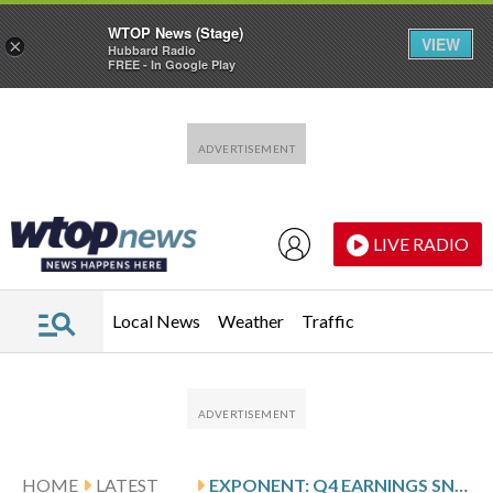
WTOP News (Stage)
VIEW
×
Hubbard Radio
FREE - In Google Play
Skip to main content
Skip to footer
LIVE RADIO
Local News
Weather
Traffic
HOME
LATEST
EXPONENT: Q4 EARNINGS SNAPSHOT