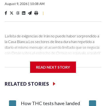
August 9, 2026
|
10:08 AM
|
La lista de exigencias de Irán no puede haber sorprendido a
la Casa Blanca.Los sectores de línea dura han repetido a
diario el mismo mensaje: el acuerdo limitado que se negocia
con Omán sobre el estrecho de Ormuz no equivale a reabrir
esta vía marítima crucial de la forma en que quiere
Washington.Para eso, dicen, “Estados Unidos debe corregir
READ NEXT STORY
su comportamiento”.Teherán ha detallado ahora qué significa
eso y ha planteado una serie de condiciones que parecen ir
más allá del memorando de entendimiento acordado en
RELATED STORIES
junio, pero que posteriormente quedó suspendido en medio
de los ataques de Estados Unidos contra Irán, las represalias
iraníes en todo Medio Oriente y el resurgimiento de los
How THC tests have landed
This we
ataques contra embarcaciones.El sábado, Mohammad