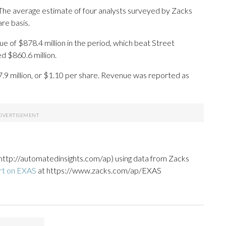
. The average estimate of four analysts surveyed by Zacks
re basis.
 of $878.4 million in the period, which beat Street
d $860.6 million.
.9 million, or $1.10 per share. Revenue was reported as
http://automatedinsights.com/ap) using data from Zacks
rt on EXAS
at https://www.zacks.com/ap/EXAS