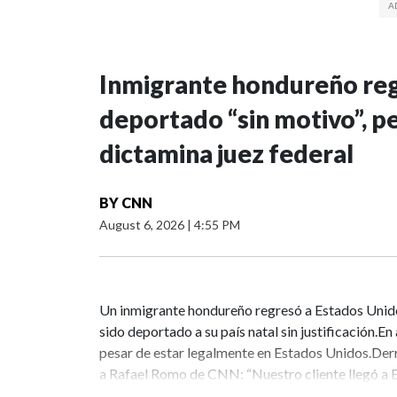
Inmigrante hondureño regr
deportado “sin motivo”, p
dictamina juez federal
BY
CNN
August 6, 2026
|
4:55 PM
Un inmigrante hondureño regresó a Estados Unido
sido deportado a su país natal sin justificación.
pesar de estar legalmente en Estados Unidos.Derr
a Rafael Romo de CNN: “Nuestro cliente llegó a 
detenido en Texas, hasta donde sabemos”.Según d