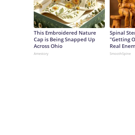
This Embroidered Nature
Spinal Ste
Cap is Being Snapped Up
"Getting 
Across Ohio
Real Enemy
Amestory
SmoothSpine