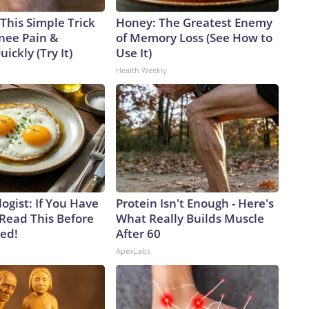
This Simple Trick
Honey: The Greatest Enemy
Knee Pain &
of Memory Loss (See How to
uickly (Try It)
Use It)
Health Weekly
ogist: If You Have
Protein Isn't Enough - Here's
 Read This Before
What Really Builds Muscle
ved!
After 60
ApexLabs