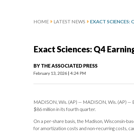
HOME
LATEST NEWS
Exact Sciences: Q4 Earnin
BY
THE ASSOCIATED PRESS
February 13, 2026
|
4:24 PM
MADISON, Wis. (AP) — MADISON, Wis. (AP) — Exa
$86 million in its fourth quarter.
On a per-share basis, the Madison, Wisconsin-base
for amortization costs and non-recurring costs, c