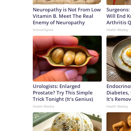
Neuropathy is Not From Low
Surgeons: 
Vitamin B. Meet The Real
Will End 
Enemy of Neuropathy
Arthritis Q
SmoothSpine
Health Weekly
Urologists: Enlarged
Endocrinol
Prostate? Try This Simple
Diabetes,
Trick Tonight (It's Genius)
It's Remo
Health Weekly
Health Weekly