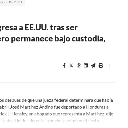
esa a EE.UU. tras ser
ero permanece bajo custodia,
|
s después de que una jueza federal determinara que había
En abril, José Martínez Andino fue deportado a Honduras a
ick J. Hensley, un abogado que representa a Martínez, dijo
Estados Unidos durante la noche y actualmente está
ocumentos judiciales, Martínez, quien trabajó como