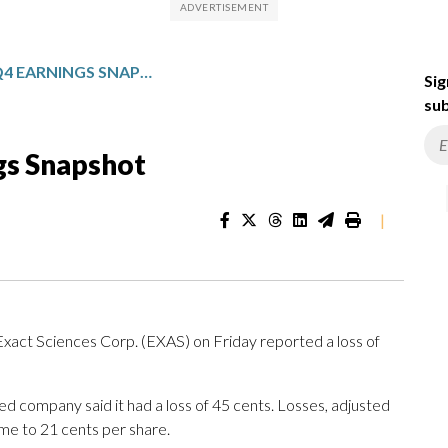
EXACT SCIENCES: Q4 EARNINGS SNAPSHOT
Sig
sub
gs Snapshot
|
ct Sciences Corp. (EXAS) on Friday reported a loss of
d company said it had a loss of 45 cents. Losses, adjusted
ame to 21 cents per share.