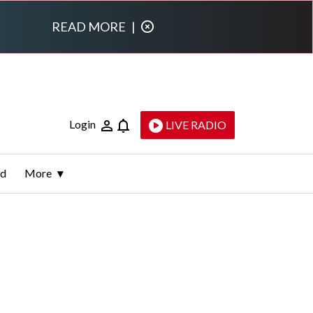
READ MORE
|
Login
LIVE RADIO
ld
More