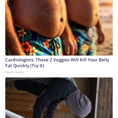
admitió haber provocado el incendio y más de dos docenas
de otros desde el año pasado, según consta en los
documentos judiciales.Más de 40 grandes incendios están
activos en Washington y Oregón, más de la mitad del total
nacional, según el Centro Nacional Interagencial de
Incendios. Esta ya es la peor temporada de incendios en
más de 30 años para ambos estados, una temporada
exacerbada por el cambio climático provocado por el ser
humano. El humo de estos incendios también está
deteriorando la calidad del aire en algunas zonas del
Cardiologists: These 2 Veggies Will Kill Your Belly
noroeste.Los vientos fuertes persistirán en la tarde de este
Fat Quickly (Try It)
sábado, tras intensificarse el viernes, y, junto con la
Health Weekly
sequedad extrema, mantendrán un alto riesgo de
incendios.Se mantiene vigente una alerta roja por riesgo de
incendios para el centro y el este de Washington —incluida la
zona de Spokane— y el norte de Oregon, al menos hasta el
sábado por la noche. Estas alertas son emitidas por el
Servicio Meteorológico Nacional para advertir sobre
condiciones meteorológicas que pueden propiciar la