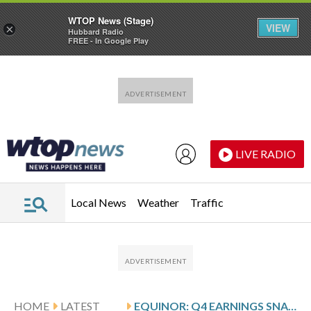
WTOP News (Stage)
VIEW
×
Hubbard Radio
FREE - In Google Play
Skip to main content
Skip to footer
LIVE RADIO
Local News
Weather
Traffic
HOME
LATEST
EQUINOR: Q4 EARNINGS SNAPSHOT