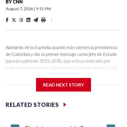
BY
CNN
August 7, 2026
|
9:15 PM
|
Abelardo de la Espriella asumió este viernes la presidencia
de Colombia y dio su primer mensaje como jefe de Estado
para el cuatrienio 2026-2030, que estuvo marcado por
críticas a su antecesor, el izquierdista Gustavo Petro, y por
su promesa de hacer de la seguridad y del combate a los
grupos criminales una prioridad.El político de ultraderecha,
READ NEXT STORY
líder del movimiento Defensores de la Patria, llegó por la
tarde a la ceremonia de investidura acompañado de su
esposa e hijos. En el recinto de Cali destinado para el acto
RELATED STORIES
oficial, se tomó su tiempo para saludar a quienes lo
esperaban en el lugar y subió al escenario, donde rindió
juramento y recibió la banda presencial por parte del