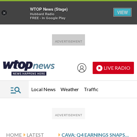
WTOP News (Stage)
VIEW
×
Hubbard Radio
FREE - In Google Play
Skip to main content
Skip to footer
LIVE RADIO
Local News
Weather
Traffic
HOME
LATEST
CAVA: Q4 EARNINGS SNAPSHOT