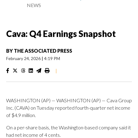
NEWS
Cava: Q4 Earnings Snapshot
BY
THE ASSOCIATED PRESS
February 24, 2026
|
4:19 PM
|
WASHINGTON (AP) — WASHINGTON (AP) — Cava Group
Inc. (CAVA) on Tuesday reported fourth-quarter net income
of $4.9 million.
On a per-share basis, the Washington-based company said it
had net income of 4 cents.