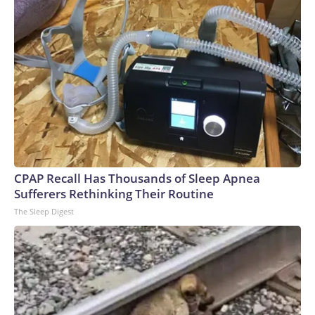
redes cerebrales, aunque estés sentado.El estudio no
demuestra que las actividades mentalmente estimulantes
protejan el cerebro, pero los hallazgos coinciden con un
creciente cuerpo de investigación que sugiere que el
compromiso cognitivo ayuda a reducir el riesgo de
demencia. Estudios previos también han encontrado
diferencias entre comportamientos sedentarios pasivos,
como ver televisión, y otros más mentalmente activos,
incluidos resolver rompecabezas y estar mentalmente
involucrado durante el trabajo.CNN: ¿Demuestra este
estudio que ver la televisión causa cambios cerebrales
CPAP Recall Has Thousands of Sleep Apnea
negativos?Wen: No. Este fue un estudio observacional, lo
Sufferers Rethinking Their Routine
que significa que puede identificar asociaciones, pero no
The Sleep Digest
establecer causa y efecto.Es posible que las personas que
veían más televisión difirieran de las que veían menos en
aspectos que los investigadores no pudieron explicar
completamente, a pesar de haber ajustado por muchos
factores, como la edad, la educación, la actividad física, el
tabaquismo, el consumo de alcohol, la diabetes, la