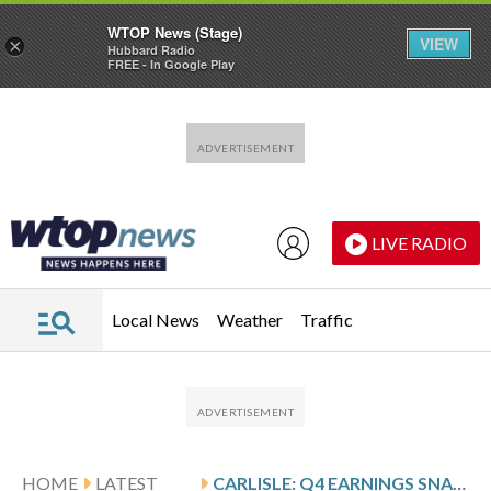
WTOP News (Stage)
VIEW
×
Hubbard Radio
FREE - In Google Play
Skip to main content
Skip to footer
LIVE RADIO
Local News
Weather
Traffic
HOME
LATEST
CARLISLE: Q4 EARNINGS SNAPSHOT