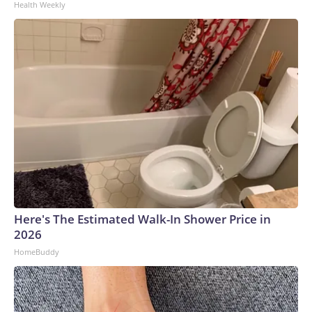
Health Weekly
descansen en paz en el cielo”.Las aguas que rodean la Isla de
la Libertad se encuentran entre las más concurridas del
puerto, utilizadas tanto por embarcaciones comerciales
como recreativas, y atendidas por numerosos operadores
turísticos y de alquiler que ofrecen vistas de cerca de la
Estatua de la Libertad.Según WABC, la embarcación
involucrada era una lancha deportiva de casi 7 metros, un
tipo común de embarcación recreativa. CNN se ha puesto
en contacto con las autoridades para obtener más
información.El caso está a cargo del Tribunal de Distrito para
el Distrito Sur de Nueva York, segúnel NYPD. CNN se ha
puesto en contacto con el Tribunal de Distrito y la Fiscalía
del Distrito de Manhattan para obtener comentarios. La
Here's The Estimated Walk-In Shower Price in
Guardia Costera está llevando a cabo la investigación junto
2026
con el Servicio de Investigación de la Guardia Costera y el
HomeBuddy
NYPD.“Estamos comprometidos a exigir responsabilidades
a los operadores ilegales con todo el peso de la ley para
garantizar la seguridad de todos en nuestras vías