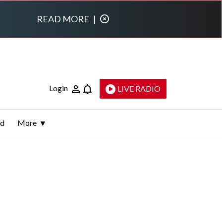
READ MORE
|
Login
LIVE RADIO
ld
More