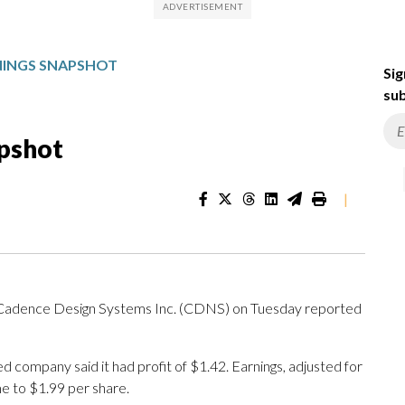
NINGS SNAPSHOT
Sig
sub
pshot
|
— Cadence Design Systems Inc. (CDNS) on Tuesday reported
d company said it had profit of $1.42. Earnings, adjusted for
e to $1.99 per share.