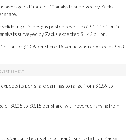
he average estimate of 10 analysts surveyed by Zacks
r share.
alidating chip designs posted revenue of $1.44 billion in
 analysts surveyed by Zacks expected $1.42 billion.
1 billion, or $4.06 per share. Revenue was reported as $5.3
expects its per-share earnings to range from $1.89 to
ge of $8.05 to $8.15 per share, with revenue ranging from
http://automatedinsights.com/ap) using data from Zacks