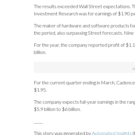
The results exceeded Wall Street expectations. T
Investment Research was for earnings of $1.90 pe
The maker of hardware and software products for v
the period, also surpassing Street forecasts. Nine
For the year, the company reported profit of $1.1
billion.
For the current quarter ending in March, Cadence 
$1.95.
The company expects full-year earnings in the ran
$5.9 billion to $6 billion.
_____
This story was generated by
Automated Insights
(