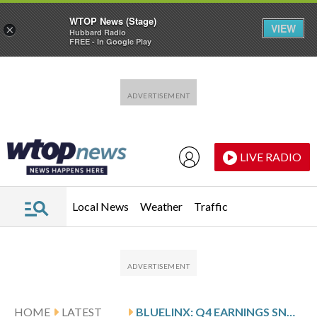
WTOP News (Stage)
VIEW
×
Hubbard Radio
FREE - In Google Play
Skip to main content
Skip to footer
LIVE RADIO
Local News
Weather
Traffic
HOME
LATEST
BLUELINX: Q4 EARNINGS SNAPSHOT