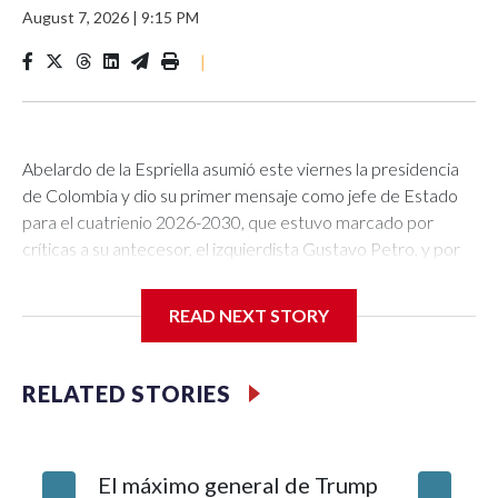
August 7, 2026
|
9:15 PM
|
Abelardo de la Espriella asumió este viernes la presidencia
de Colombia y dio su primer mensaje como jefe de Estado
para el cuatrienio 2026-2030, que estuvo marcado por
críticas a su antecesor, el izquierdista Gustavo Petro, y por
su promesa de hacer de la seguridad y del combate a los
grupos criminales una prioridad.El político de ultraderecha,
READ NEXT STORY
líder del movimiento Defensores de la Patria, llegó por la
tarde a la ceremonia de investidura acompañado de su
esposa e hijos. En el recinto de Cali destinado para el acto
RELATED STORIES
oficial, se tomó su tiempo para saludar a quienes lo
esperaban en el lugar y subió al escenario, donde rindió
juramento y recibió la banda presencial por parte del
El máximo general de Trump
En un Br
presidente del Congreso, el senador Honorio