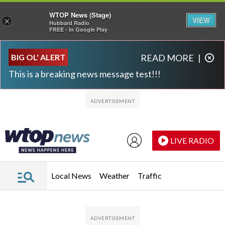
WTOP News (Stage)
VIEW
×
Hubbard Radio
FREE - In Google Play
Skip to main content
Skip to footer
BIG OL' ALERT
READ MORE
|
This is a breaking news message test!!!
LIVE RADIO
Local News
Weather
Traffic