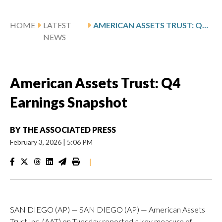
HOME
LATEST
AMERICAN ASSETS TRUST: Q4 EARNINGS SNAPSHOT
NEWS
American Assets Trust: Q4
Earnings Snapshot
BY
THE ASSOCIATED PRESS
February 3, 2026
|
5:06 PM
|
SAN DIEGO (AP) — SAN DIEGO (AP) — American Assets
Trust Inc. (AAT) on Tuesday reported a key measure of