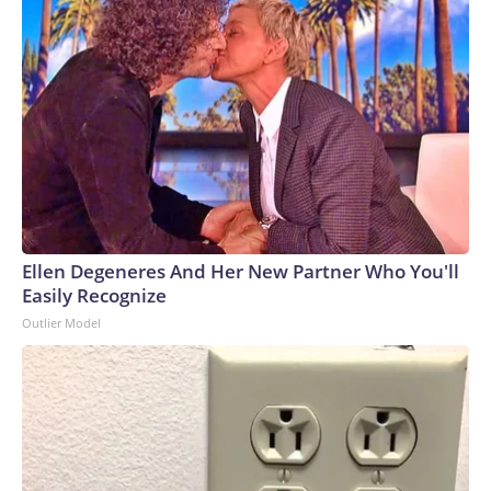
riesgos. El panel respaldó la solicitud de la farmacéutica
para obtener la aprobación tradicional de la vacuna en
adultos de 50 a 64 años y la aprobación acelerada para
adultos de 65 años o más. Esta última requiere ensayos
adicionales que demuestren el beneficio clínico.Por lo
general, después de la aprobación de una nueva vacuna, el
Comité Asesor sobre Prácticas de Inmunización de los
Centros para el Control y la Prevención de Enfermedades
revisa los datos y evalúa si debe recomendarla. Sin
embargo, un juez federal determinó en marzo que Kennedy
Ellen Degeneres And Her New Partner Who You'll
no siguió los procedimientos legales federales cuando
Easily Recognize
reemplazó a todos los integrantes del comité. El grupo no se
Outlier Model
ha reunido desde entonces y su próxima reunión está
programada para octubre.The-CNN-Wire™ & © 2026
Cable News Network, Inc., a Warner Bros. Discovery
Company. All rights reserved.