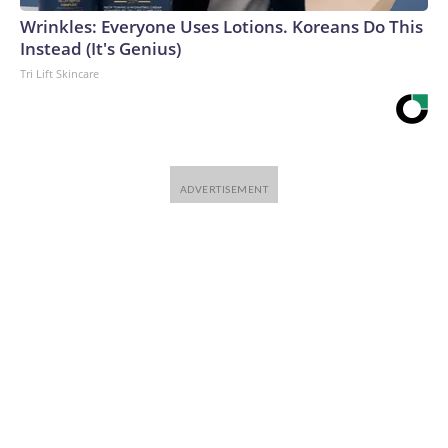
Trump y otros en su primera administración al desarrollarla
Wrinkles: Everyone Uses Lotions. Koreans Do This
y aprobarla, además de solo a Fauci.Y si las primeras
Instead (It's Genius)
recomendaciones sobre el covid están bajo la lupa, parece
Tri Lift Skincare
extraño ignorar las muchas contradicciones y declaraciones
falsas e incluso extrañas sobre el virus (¿recuerdan lo de la
lejía?) que provenían de Trump en un momento en que los
estadounidenses tomaban decisiones de vida o muerte
sobre qué debían hacer.Pero una revisión verdadera, amplia
y apolítica de la respuesta al covid, al parecer, simplemente
no está sobre la mesa.The-CNN-Wire™ & © 2026 Cable
News Network, Inc., a Warner Bros. Discovery Company.
All rights reserved.