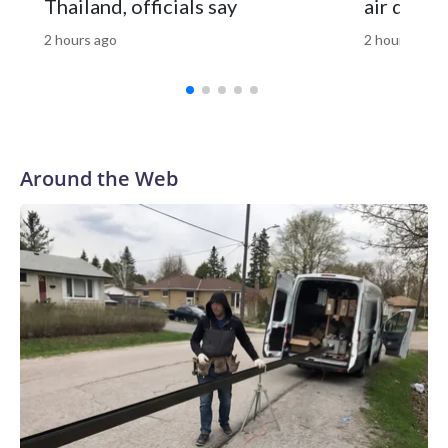
Thailand, officials say
air defen
de los delitos de los que se le acusa podrían, potencialmente,
2 hours ago
2 hours ago
ser atribuidos al hombre que dirigió los primeros 10 meses
de la respuesta gubernamental al covid desde el puesto más
poderoso: Trump.En la audiencia de la semana pasada, el
presidente del Comité de Seguridad Nacional y Asuntos
Gubernamentales del Senado, Rand Paul, fue directo con sus
acusaciones contra Fauci, el exdirector del Instituto
Around the Web
Nacional de Alergias y Enfermedades
Infecciosas.“Públicamente, Anthony Fauci promovió la
teoría de que el virus surgió de forma natural”, dijo el
republicano de Kentucky, “mientras que en privado era muy
consciente de una montaña de pruebas que sugerían que el
virus se originó en el laboratorio”.Pero si decir cosas
diferentes en privado y en público sobre el covid y no
prestar atención a las pruebas recibidas es una falta tan
grave, Paul podría querer echar un vistazo al historial de
Trump.En septiembre de 2020, Bob Woodward informó
que Trump había hecho prácticamente lo mismo al principio