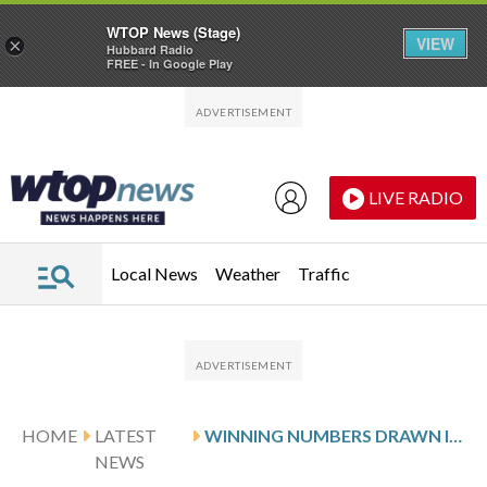
WTOP News (Stage)
VIEW
×
Hubbard Radio
FREE - In Google Play
Skip to main content
Skip to footer
LIVE RADIO
Local News
Weather
Traffic
HOME
LATEST
WINNING NUMBERS DRAWN IN WEDNESDAY’S VIRGINIA PICK 4 EVENING
NEWS