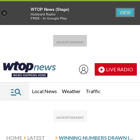
WTOP News (Stage)
VIEW
×
Hubbard Radio
FREE - In Google Play
Skip to main content
Skip to footer
LIVE RADIO
Local News
Weather
Traffic
HOME
LATEST
WINNING NUMBERS DRAWN IN WEDNESDAY’S MARYLAND PICK 3 EVENING