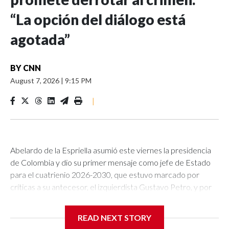
“La opción del diálogo está
agotada”
BY
CNN
August 7, 2026
|
9:15 PM
|
Abelardo de la Espriella asumió este viernes la presidencia
de Colombia y dio su primer mensaje como jefe de Estado
para el cuatrienio 2026-2030, que estuvo marcado por
críticas a su antecesor, el izquierdista Gustavo Petro, y por
su promesa de hacer de la seguridad y del combate a los
grupos criminales una prioridad.El político de ultraderecha,
READ NEXT STORY
líder del movimiento Defensores de la Patria, llegó por la