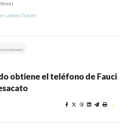
-three)
r Lottery Tickets
o obtiene el teléfono de Fauci
desacato
|