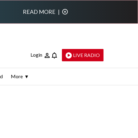
READ MORE
|
Login
LIVE RADIO
ld
More