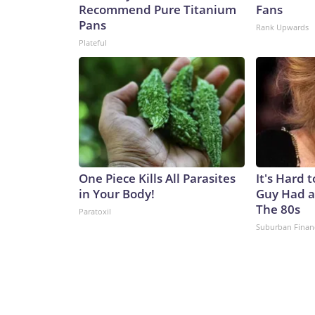
Recommend Pure Titanium
Fans
Pans
Rank Upwards
Plateful
One Piece Kills All Parasites
It's Hard 
in Your Body!
Guy Had a
The 80s
Paratoxil
Suburban Finan