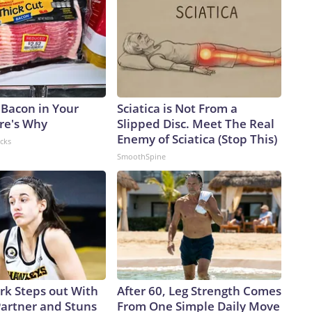
ción con la respuesta del Gobierno y sus relaciones
ones de Trump y Biden.La presión ejercida por Paul y otros
amente a Fauci durante sus últimos días en el cargo,
 cualquier comentario realizado en años anteriores.The-
 Warner Bros. Discovery Company. All rights reserved.
 Bacon in Your
Sciatica is Not From a
ere's Why
Slipped Disc. Meet The Real
Enemy of Sciatica (Stop This)
acks
SmoothSpine
ark Steps out With
After 60, Leg Strength Comes
artner and Stuns
From One Simple Daily Move