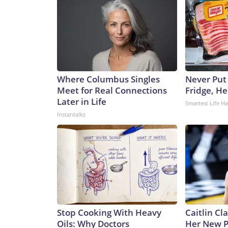
preocupación de Fauci por la covid-19, su frustra
conflictivas con funcionarios de las administraci
llevó al presidente Joe Biden a indultar preventiv
protegiéndolo así de los cargos relacionados con
CNN-Wire™ & © 2026 Cable News Network, Inc., a
Where Columbus Singles
Never Put
Meet for Real Connections
Fridge, H
Later in Life
Smartest Life H
Instantalks
Stop Cooking With Heavy
Caitlin Cl
Oils: Why Doctors
Her New P