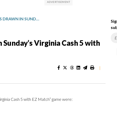
WINNING NUMBERS DRAWN IN SUNDAY’S VIRGINIA CASH 5 WITH EZ MATCH
Sig
sub
Sunday’s Virginia Cash 5 with
|
Virginia Cash 5 with EZ Match” game were: