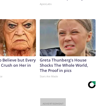
ApexLabs
to Believe but Every
Greta Thunberg's House
 Crush on Her in
Shocks The Whole World,
The Proof in pics
ce
Stars Are Made