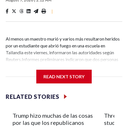
|
Al menos un maestro murió y varios más resultaron heridos
por un estudiante que abrió fuego en una escuela en
Tailandia este viernes, informaron las autoridades según
Reuters.Informes preliminares indicaron que dos personas
habían muerto y 15 estaban heridas, una de ellas de
gravedad, según la Fundación Poh Teck Tung de Tailandia,
READ NEXT STORY
un importante grupo de rescate.“Los agentes están
evacuando urgentemente a los estudiantes del área”, dijo la
fundación en un comunicado.El tiroteo tuvo lugar en la
RELATED STORIES
escuela Debsirin Nonthaburi, una conocida escuela
secundaria con unos 3.000 estudiantes, ubicada en una
transitada autopista en el distrito de Bang Kruai, en la
Trump hizo muchas de las cosas
Three te
provincia de Nonthaburi, al norte de Bangkok.El teniente
por las que los republicanos
students 
coronel Dechrapee Kongdee, comandante de la Policía