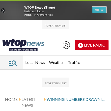
WTOP News (Stage)
VIEW
×
Hubbard Radio
FREE - In Google Play
Skip to main content
Skip to footer
LIVE RADIO
Local News
Weather
Traffic
HOME
LATEST
WINNING NUMBERS DRAWN IN SATURDAY’S VIRGINIA CASH POP
NEWS