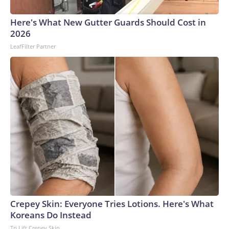
segundo lugar entre los países del sudeste asiático con más
homicidios por arma de fuego, después de Filipinas, según el
Here's What New Gutter Guards Should Cost in
Instituto de Métricas y Evaluación de la Salud (IHME) de la
2026
base de datos Global Burden of Disease 2019 de la
LeafFilter Partner
Universidad de Washington.En febrero, un maestro murió y
un estudiante resultó herido en el distrito de Hat Yai, en el
sur de Tailandia, después de que un hombre armado abriera
fuego en una escuela. En 2022, 36 personas murieron, 24 de
ellas niños, en una masacre en un centro de cuidado infantil
en el noreste, considerada el incidente más mortífero de
este tipo en el país.The-CNN-Wire™ & © 2026 Cable News
Network, Inc., a Warner Bros. Discovery Company. All
rights reserved.
Crepey Skin: Everyone Tries Lotions. Here's What
Koreans Do Instead
Tri Lift Crepey Skin