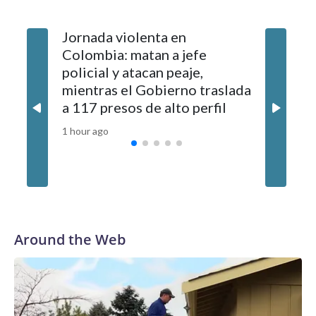
Jornada violenta en
UEFA co
Colombia: matan a jefe
exemple
policial y atacan peaje,
gestión 
mientras el Gobierno traslada
medio d
a 117 presos de alto perfil
una rel
1 hour ago
2 hours ag
Around the Web