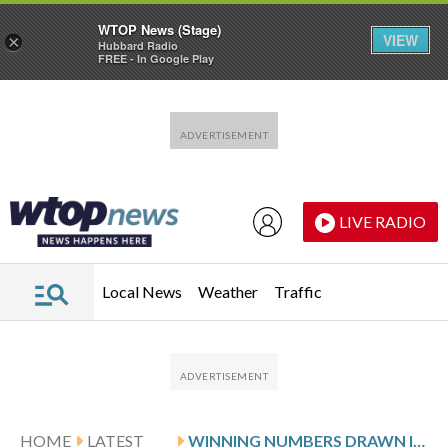
WTOP News (Stage)
VIEW
×
Hubbard Radio
FREE - In Google Play
Skip to main content
Skip to footer
LIVE RADIO
Local News
Weather
Traffic
HOME
LATEST
WINNING NUMBERS DRAWN IN FRIDAY’S VIRGINIA PICK 5 EVENING