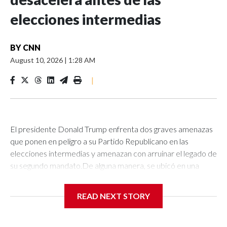
elecciones intermedias
BY
CNN
August 10, 2026
|
1:28 AM
|
El presidente Donald Trump enfrenta dos graves amenazas
que ponen en peligro a su Partido Republicano en las
elecciones intermedias y amenazan con arruinar el legado de
su segundo mandato.De alguna manera, se ubicó en una
posición más vulnerable respecto a Irán que cualquier
presidente desde Jimmy Carter. Al igual que en la crisis de
READ NEXT STORY
los rehenes de 1979-80, la República Islámica está
ejerciendo presión política que puede aumentar sobre el
líder estadounidense antes de una elección nacional. Hace