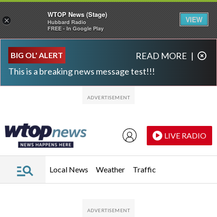
WTOP News (Stage)
VIEW
×
Hubbard Radio
FREE - In Google Play
Skip to main content
Skip to footer
BIG OL' ALERT
READ MORE
|
This is a breaking news message test!!!
LIVE RADIO
Local News
Weather
Traffic