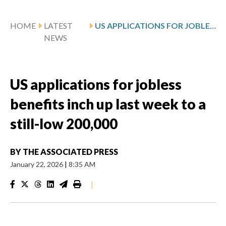
HOME
LATEST
US APPLICATIONS FOR JOBLESS BENEFITS INCH UP LAST WEEK TO A STILL-LOW 200,000
NEWS
US applications for jobless
benefits inch up last week to a
still-low 200,000
BY
THE ASSOCIATED PRESS
January 22, 2026
|
8:35 AM
|