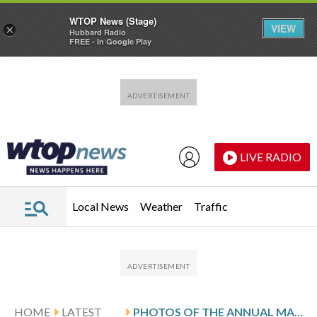
WTOP News (Stage)
VIEW
×
Hubbard Radio
FREE - In Google Play
Skip to main content
Skip to footer
LIVE RADIO
Local News
Weather
Traffic
HOME
LATEST
PHOTOS OF THE ANNUAL MARCH FOR LIFE IN WASHINGTON