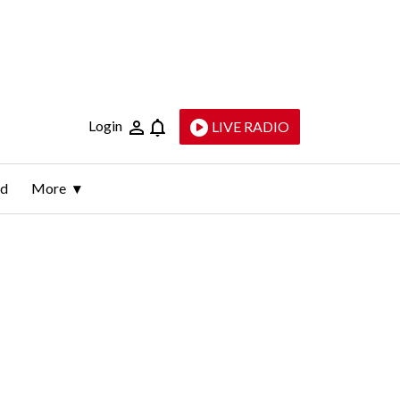
Login
LIVE RADIO
ld
More