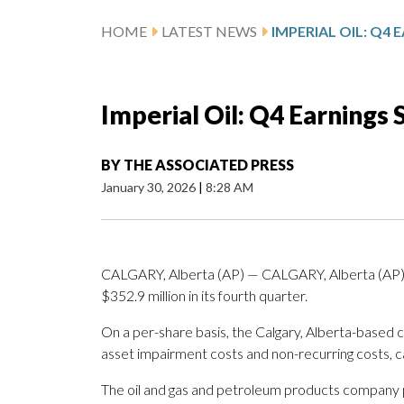
HOME
LATEST NEWS
Imperial Oil: Q4 Earnings
BY
THE ASSOCIATED PRESS
January 30, 2026
|
8:28 AM
CALGARY, Alberta (AP) — CALGARY, Alberta (AP) —
$352.9 million in its fourth quarter.
On a per-share basis, the Calgary, Alberta-based c
asset impairment costs and non-recurring costs, 
The oil and gas and petroleum products company po