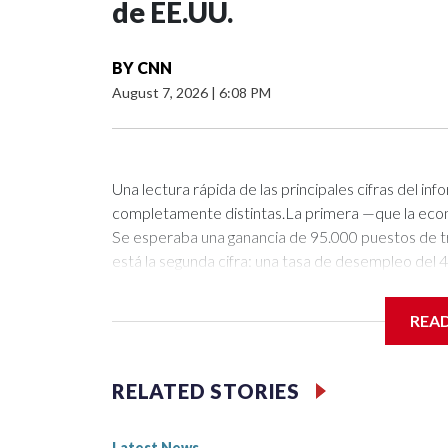
de EE.UU.
BY
CNN
August 7, 2026
|
6:08 PM
Una lectura rápida de las principales cifras del 
completamente distintas.La primera —que la econo
Se esperaba una ganancia de 95.000 puestos de tr
está la segunda cifra: una tasa de desempleo del 4,
bastante baja y refleja un mercado estable para 
uno.¿Qué está pasando? Mi bandeja de entrada se
REA
era “desolador”, “impactante” o una señal de que e
más optimistas y resumieron la situación así: “po
dos versiones describe este momento económico?
RELATED STORIES
incógnitas que eso implica.El informe de julio no b
consumidores sigue siendo un factor favorable. La
Latest News