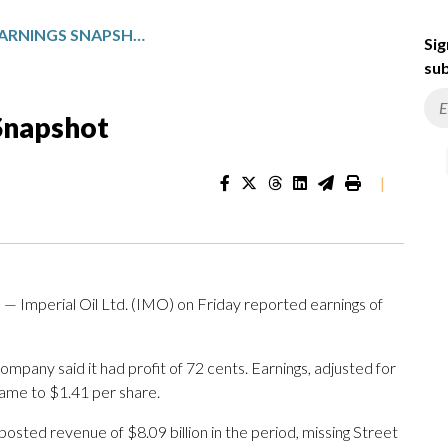
IMPERIAL OIL: Q4 EARNINGS SNAPSHOT
Sig
sub
 Snapshot
|
 Imperial Oil Ltd. (IMO) on Friday reported earnings of
ompany said it had profit of 72 cents. Earnings, adjusted for
came to $1.41 per share.
sted revenue of $8.09 billion in the period, missing Street