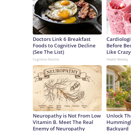
Doctors Link 6 Breakfast
Cardiologi
Foods to Cognitive Decline
Before Bed
(See The List)
Like Crazy
Cognitive Decline
Health Weekly
Neuropathy is Not From Low
Unlock Th
Vitamin B. Meet The Real
Hummingbi
Enemy of Neuropathy
Backyard