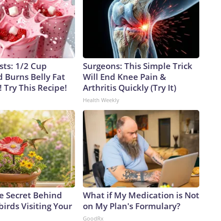
sts: 1/2 Cup
Surgeons: This Simple Trick
 Burns Belly Fat
Will End Knee Pain &
! Try This Recipe!
Arthritis Quickly (Try It)
Health Weekly
e Secret Behind
What if My Medication is Not
rds Visiting Your
on My Plan's Formulary?
GoodRx