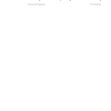
SmoothSpine
Funfany