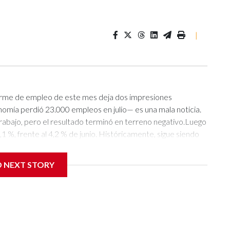
|
informe de empleo de este mes deja dos impresiones
mía perdió 23.000 empleos en julio— es una mala noticia.
abajo, pero el resultado terminó en terreno negativo.Luego
1 %, frente al 4,2 % de junio. Históricamente, sigue siendo
la mayoría de las personas que buscan empleo o ya tienen
 llenó rápidamente de respuestas: el informe de empleo
D NEXT STORY
l mercado laboral estaba “en terapia intensiva”. Otros fueron
cas contrataciones, pocos despidos”.Entonces, ¿cuál de esas
Una combinación de ambas, con todas las frustraciones e
orró la fortaleza subyacente de la economía. El gasto de los
s guerras, los aranceles y años de incertidumbre no han