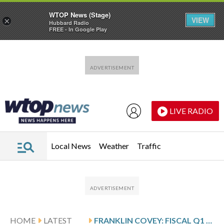
WTOP News (Stage)
VIEW
×
Hubbard Radio
FREE - In Google Play
Skip to main content
Skip to footer
LIVE RADIO
Local News
Weather
Traffic
HOME
LATEST
FRANKLIN COVEY: FISCAL Q1 EARNINGS SNAPSHOT